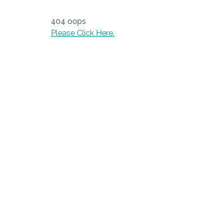
.
.
404 oops
.
Please Click Here.
.
.
.
.
.
.
.
.
.
.
.
.
.
.
.
.